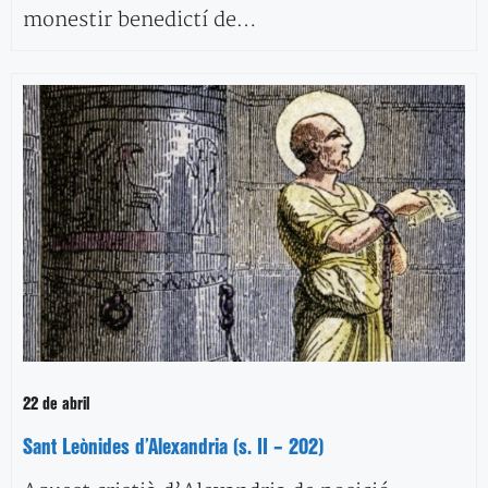
monestir benedictí de…
22 de abril
Sant Leònides d’Alexandria (s. II – 202)