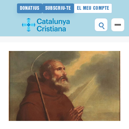
DONATIUS
SUBSCRIU-TE
EL MEU COMPTE
Vés
al
contingut