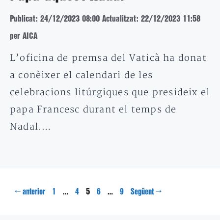
Publicat: 24/12/2023 08:00
Actualitzat: 22/12/2023 11:58
per AICA
L’oficina de premsa del Vaticà ha donat
a conèixer el calendari de les
celebracions litúrgiques que presideix el
papa Francesc durant el temps de
Nadal.…
Pàgina
Pàgina
Pàgina
Pàgina
Pàgina
←
…
5
…
→
anterior
1
4
6
9
Següent