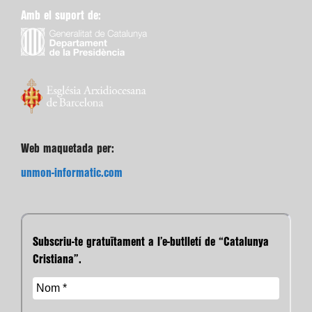
Amb el suport de:
Web maquetada per:
unmon-informatic.com
Subscriu-te gratuïtament a l’e-butlletí de “Catalunya
Cristiana”.