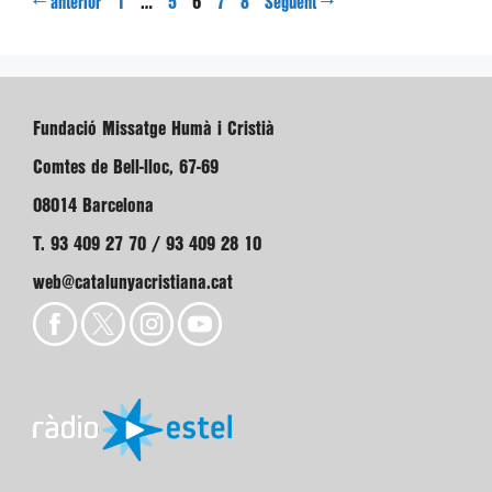
Pàgina
Pàgina
Pàgina
Pàgina
Pàgina
←
…
6
→
anterior
1
5
7
8
Següent
Fundació Missatge Humà i Cristià
Comtes de Bell-lloc, 67-69
08014 Barcelona
T. 93 409 27 70 / 93 409 28 10
web@catalunyacristiana.cat