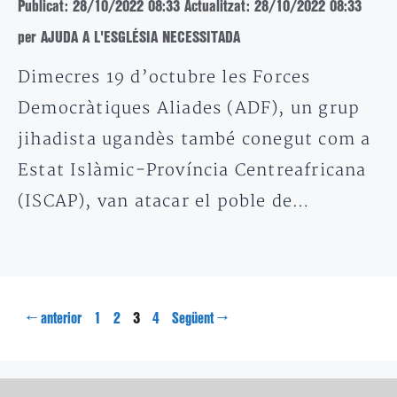
Publicat: 28/10/2022 08:33
Actualitzat: 28/10/2022 08:33
per AJUDA A L'ESGLÉSIA NECESSITADA
Dimecres 19 d’octubre les Forces
Democràtiques Aliades (ADF), un grup
jihadista ugandès també conegut com a
Estat Islàmic-Província Centreafricana
(ISCAP), van atacar el poble de…
Pàgina
Pàgina
Pàgina
Pàgina
←
3
→
anterior
1
2
4
Següent