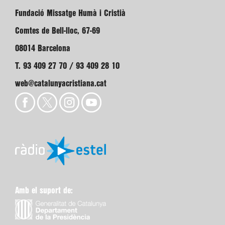
Fundació Missatge Humà i Cristià
Comtes de Bell-lloc, 67-69
08014 Barcelona
T. 93 409 27 70 / 93 409 28 10
web@catalunyacristiana.cat
Amb el suport de: