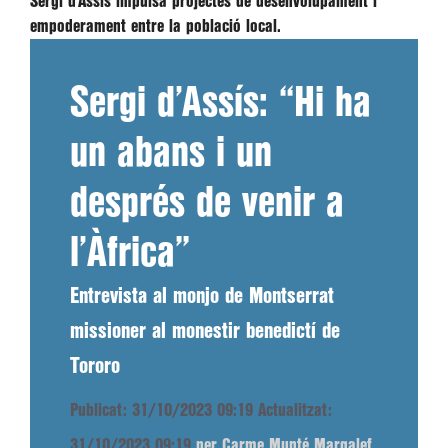
Sergi d’Assís impulsa projectes de desenvolupament i
empoderament entre la població local.
Sergi d’Assís: “Hi ha
un abans i un
després de venir a
l’Àfrica”
Entrevista al monjo de Montserrat
missioner al monestir benedictí de
Tororo
Publicat: 31/10/2023 09:19
Actualitzat:
31/10/2023 09:19
per Carme Munté Margalef