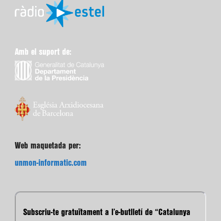
Amb el suport de:
Web maquetada per:
unmon-informatic.com
Subscriu-te gratuïtament a l’e-butlletí de “Catalunya