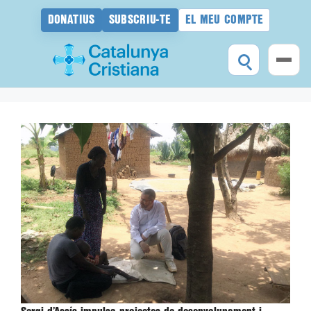
DONATIUS
SUBSCRIU-TE
EL MEU COMPTE
Vés
al
contingut