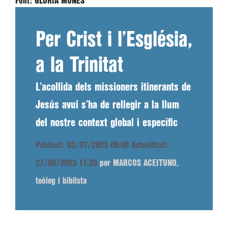
Font:
GLÒRIA MONÉS
Per Crist i l’Església,
a la Trinitat
L’acollida dels missioners itinerants de
Jesús avui s’ha de rellegir a la llum
del nostre context global i específic
Publicat: 02/07/2023 08:00
Actualitzat:
27/06/2023 11:23
per MARCOS ACEITUNO,
teòleg i biblista