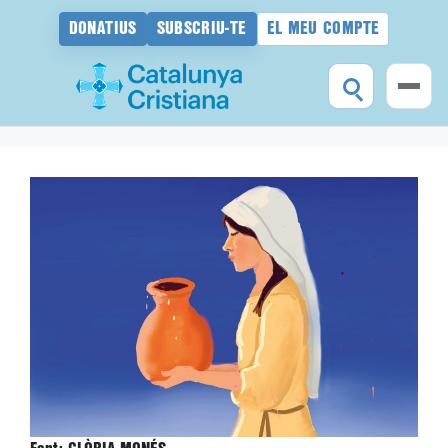
DONATIUS
SUBSCRIU-TE
EL MEU COMPTE
Vés
al
contingut