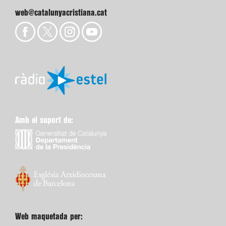
web@catalunyacristiana.cat
Amb el suport de:
Web maquetada per: