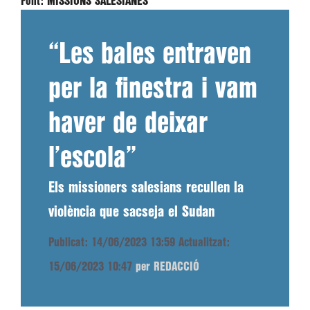
Font:
MISSIONS SALESIANES
“Les bales entraven
per la finestra i vam
haver de deixar
l’escola”
Els missioners salesians recullen la
violència que sacseja el Sudan
Publicat: 14/06/2023 13:59
Actualitzat:
15/06/2023 10:47
per REDACCIÓ