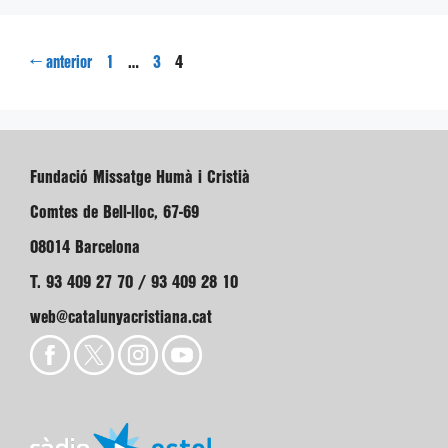
Pàgina
Pàgina
Pàgina
←
…
4
anterior
1
3
Fundació Missatge Humà i Cristià
Comtes de Bell-lloc, 67-69
08014 Barcelona
T. 93 409 27 70 / 93 409 28 10
web@catalunyacristiana.cat