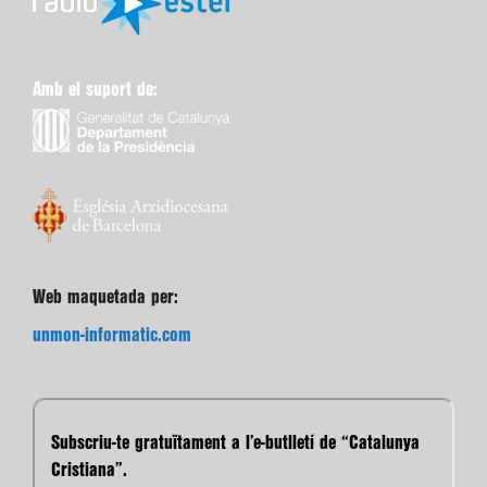
Amb el suport de:
Web maquetada per:
unmon-informatic.com
Subscriu-te gratuïtament a l’e-butlletí de “Catalunya
Cristiana”.