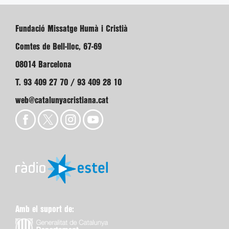
Fundació Missatge Humà i Cristià
Comtes de Bell-lloc, 67-69
08014 Barcelona
T. 93 409 27 70 / 93 409 28 10
web@catalunyacristiana.cat
Amb el suport de: