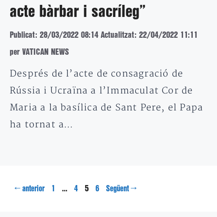
acte bàrbar i sacríleg”
Publicat: 28/03/2022 08:14
Actualitzat: 22/04/2022 11:11
per VATICAN NEWS
Després de l’acte de consagració de
Rússia i Ucraïna a l’Immaculat Cor de
Maria a la basílica de Sant Pere, el Papa
ha tornat a…
Pàgina
Pàgina
Pàgina
Pàgina
←
…
5
→
anterior
1
4
6
Següent