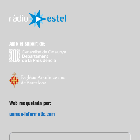
Amb el suport de:
Web maquetada per:
unmon-informatic.com