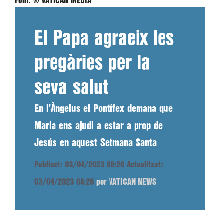
Font:
© VATICAN MEDIA
El Papa agraeix les
pregàries per la
seva salut
En l’Àngelus el Pontífex demana que
Maria ens ajudi a estar a prop de
Jesús en aquest Setmana Santa
Publicat: 03/04/2023 08:26
Actualitzat:
03/04/2023 08:26
per VATICAN NEWS