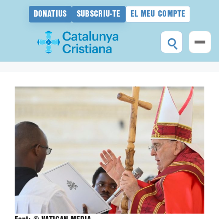
DONATIUS
SUBSCRIU-TE
EL MEU COMPTE
Vés
al
contingut