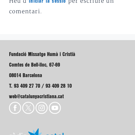
Heu d'
per escriure un
iniciar la sessió
comentari.
Fundació Missatge Humà i Cristià
Comtes de Bell-lloc, 67-69
08014 Barcelona
T. 93 409 27 70 / 93 409 28 10
web@catalunyacristiana.cat