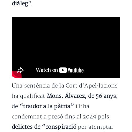
diàleg
”.
Una sentència de la Cort d’Apel·lacions
ha qualificat
Mons. Álvarez, de 56 anys
,
de
“traïdor a la pàtria”
i l’ha
condemnat a presó fins al 2049 pels
delictes de “conspiració
per atemptar