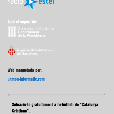
Amb el suport de:
Web maquetada per:
unmon-informatic.com
Subscriu-te gratuïtament a l’e-butlletí de “Catalunya
Cristiana”.