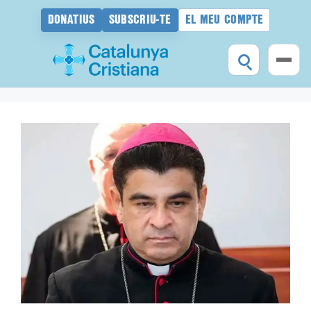
DONATIUS
SUBSCRIU-TE
EL MEU COMPTE
Vés
al
contingut