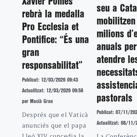
Xavier Pomés
seu a Cata
rebrà la medalla
mobilitzen
Pro Ecclesia et
milions d’
Pontifice: “És una
anuals per
gran
atendre le
responsabilitat”
necessitat
Publicat: 12/03/2026 09:43
assistencia
Actualitzat: 12/03/2026 09:58
pastorals
per Macià Grau
Publicat: 07/11/20
Després que el Vaticà
Actualitzat: 08/11/
anunciés que el papa
Lleó XIV concedia la
La Conferènc