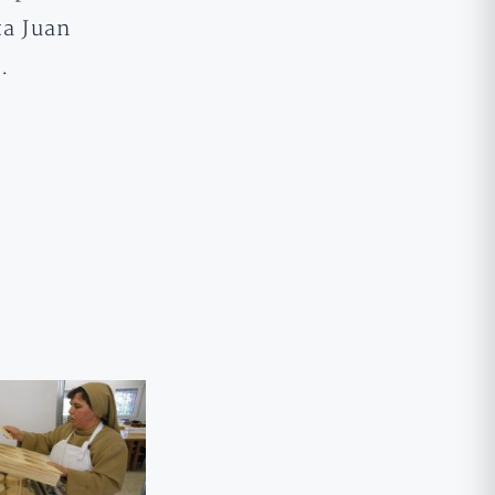
ta Juan
…