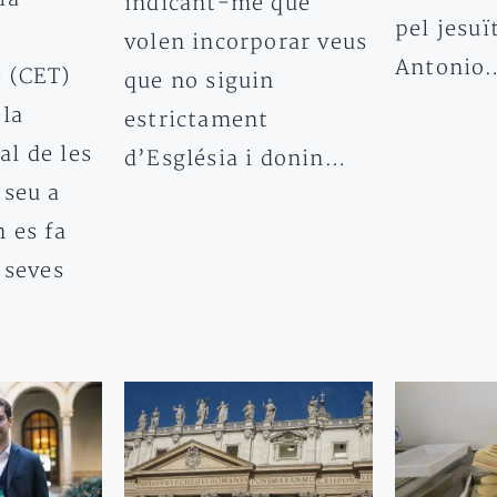
indicant-me que
pel jesuï
volen incorporar veus
Antonio
 (CET)
que no siguin
 la
estrictament
l de les
d’Església i donin…
 seu a
 es fa
 seves