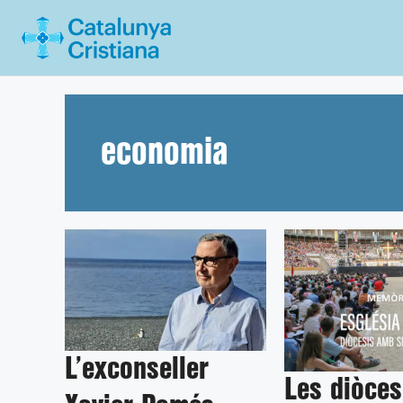
Vés
al
contingut
economia
L’exconseller
Les diòce