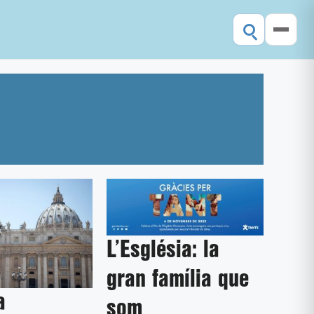
L’Església: la
gran família que
a
som