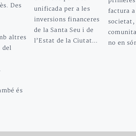
primeres
ès. Des
unificada per a les
factura a
inversions financeres
societat, 
de la Santa Seu i de
comunita
b altres
l’Estat de la Ciutat…
no en só
 del
l
ambé és