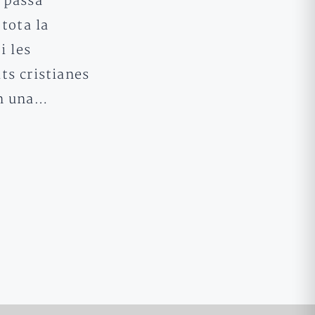
 passa
 tota la
i les
ts cristianes
n una…