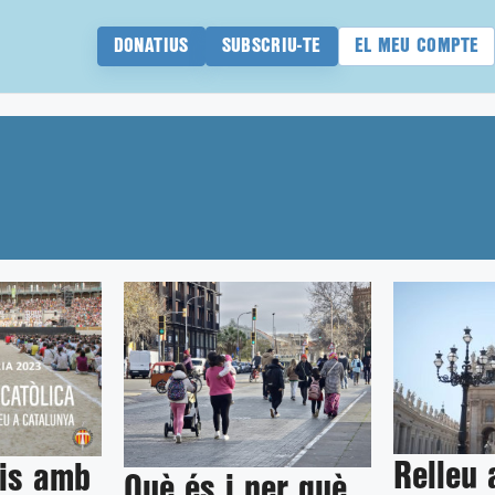
DONATIUS
SUBSCRIU-TE
EL MEU COMPTE
Relleu 
sis amb
Què és i per què