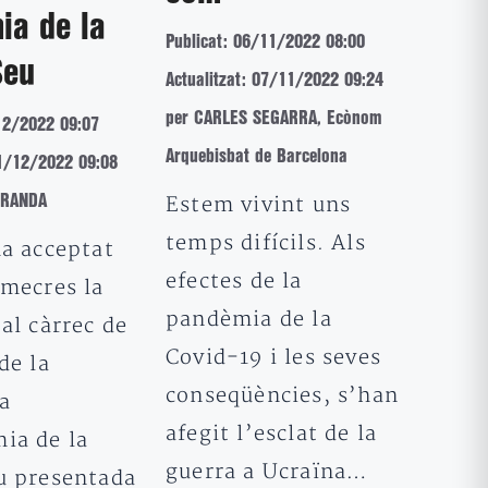
ia de la
Publicat: 06/11/2022 08:00
Seu
Actualitzat: 07/11/2022 09:24
per CARLES SEGARRA, Ecònom
12/2022 09:07
Arquebisbat de Barcelona
01/12/2022 09:08
IRANDA
Estem vivint uns
temps difícils. Als
ha acceptat
efectes de la
imecres la
pandèmia de la
al càrrec de
Covid-19 i les seves
de la
conseqüències, s’han
a
afegit l’esclat de la
ia de la
guerra a Ucraïna…
u presentada