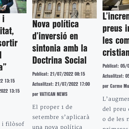
L’incre
 i
Nova política
preus 
itat,
d’inversió en
les com
sortir
sintonia amb la
cristia
l
Doctrina Social
a”
Publicat: 05/
Publicat: 21/07/2022 08:15
Actualitzat: 
22 13:15
Actualitzat: 21/07/2022 17:00
per Carme Mu
2022 13:15
per VATICAN NEWS
L’augmen
El proper 1 de
del preu 
setembre s’aplicarà
o de les 
i filòsof
una nova política