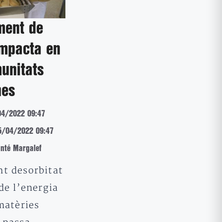
ment de
impacta en
unitats
nes
04/2022 09:47
05/04/2022 09:47
nté Margalef
t desorbitat
de l’energia
matèries