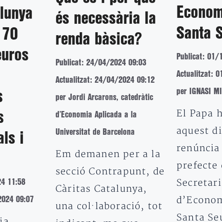
Econom
lunya
és necessària la
Santa 
 70
renda bàsica?
euros
Publicat: 01/
Publicat: 24/04/2024 09:03
Actualitzat: 
Actualitzat: 24/04/2024 09:12
per IGNASI M
s
per Jordi Arcarons, catedràtic
El Papa 
s
d’Economia Aplicada a la
aquest d
Universitat de Barcelona
ls i
renúncia 
Em demanen per a la
prefecte 
secció Contrapunt, de
Secretari
24 11:58
Càritas Catalunya,
d’Econom
2024 09:07
una col·laboració, tot
Santa Se
ia