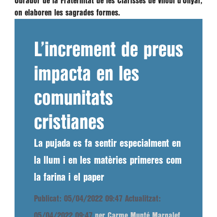
Obrador de la Fraternitat de les Clarisses de Vilobí d’Onyar,
on elaboren les sagrades formes.
L’increment de preus
impacta en les
comunitats
cristianes
La pujada es fa sentir especialment en
la llum i en les matèries primeres com
la farina i el paper
Publicat: 05/04/2022 09:47
Actualitzat:
05/04/2022 09:47
per Carme Munté Margalef