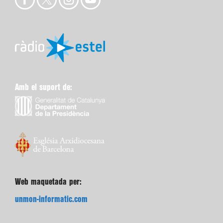
Amb el suport de:
Web maquetada per:
unmon-informatic.com