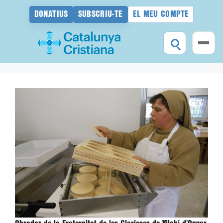
DONATIUS
SUBSCRIU-TE
EL MEU COMPTE
Vés
al
contingut