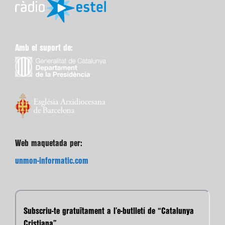
Amb el suport de:
Web maquetada per:
unmon-informatic.com
Subscriu-te gratuïtament a l’e-butlletí de “Catalunya
Cristiana”.