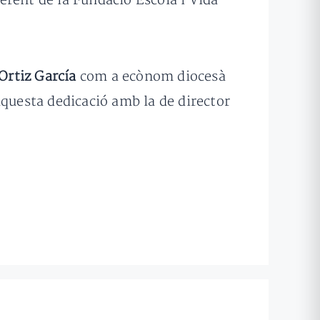
erent de la Fundació Escola i Vida
Ortiz García
com a ecònom diocesà
aquesta dedicació amb la de director