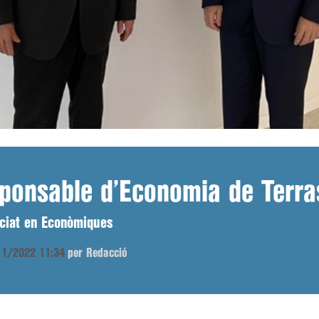
sponsable d’Economia de Terra
nciat en Econòmiques
/11/2022 11:34
per Redacció