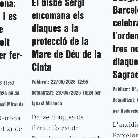
El bisbe Sergi
rona:
Barce
encomana els
 i es
celebr
diaques a la
e
l’orde
protecció de la
olt
tres n
Mare de Déu de la
er fer-
diaque
Cinta
Sagrad
Publicat: 22/06/2026 12:55
6 11:57
Publicat: 0
Actualitzat: 23/06/2026 10:24
per
2026 08:40
Actualitzat
Ignasi Miranda
nasi Miranda
per Redacci
Dotze diaques de
 Girona
L’arxidi
l’arxidiòcesi de
l 21 de
Barcelo