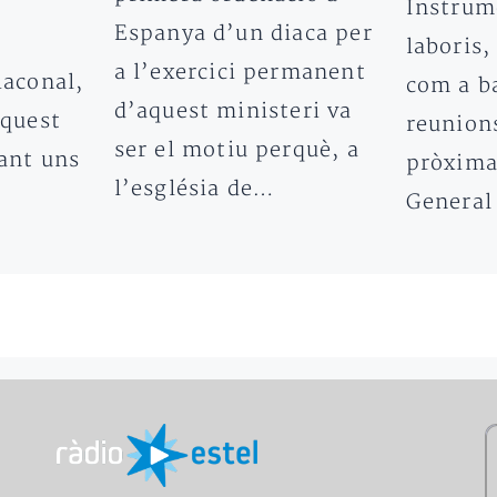
Instru
Espanya d’un diaca per
laboris,
a l’exercici permanent
iaconal,
com a ba
d’aquest ministeri va
aquest
reunions
ser el motiu perquè, a
ant uns
pròxima
l’església de…
General