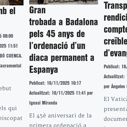
Transp
Gran
mb el
rendic
trobada a Badalona
compte
pels 45 anys de
5 08:00
creïbl
l’ordenació d’un
2025 11:51
d’evan
diaca permanent a
IDÓ CUENCA.
 Sacramental
Publicat: 1
Espanya
Actualitzat
Publicat: 10/11/2025 10:17
per Ángeles
ebut
Actualitzat: 10/11/2025 11:41
per
El Vatic
Ignasi Miranda
els qui
presenta
El 45è aniversari de la
piscopat
documen
primera ordenació a