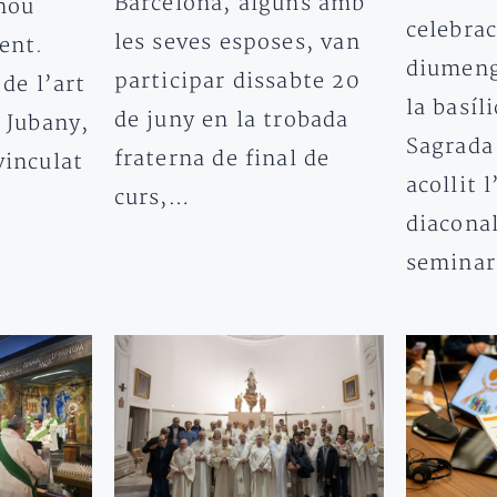
Barcelona, alguns amb
nou
celebrac
les seves esposes, van
ent.
diumeng
participar dissabte 20
de l’art
la basíli
de juny en la trobada
 Jubany,
Sagrada
fraterna de final de
vinculat
acollit 
curs,…
diaconal
seminar