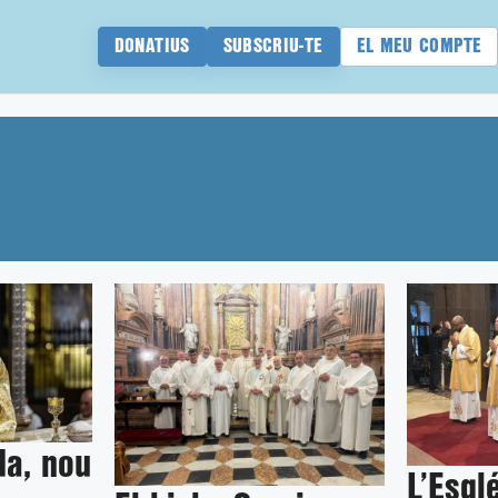
DONATIUS
SUBSCRIU-TE
EL MEU COMPTE
da, nou
L’Esgl