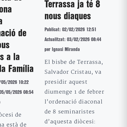
Terrassa ja té 8
lona
nous diaques
a
Publicat: 02/02/2026 12:51
nació de
Actualitzat: 03/02/2026 08:44
ous
per Ignasi Miranda
s a la
El bisbe de Terrassa,
a Família
Salvador Cristau, va
presidir aquest
4/05/2026 10:22
diumenge 1 de febrer
: 05/05/2026 08:54
l’ordenació diaconal
ó
de 8 seminaristes
òcesi de
d’aquesta diòcesi:
na està de