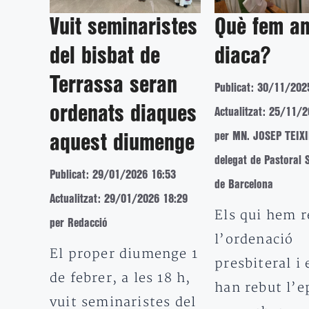
Vuit seminaristes
Què fem a
del bisbat de
diaca?
Terrassa seran
Publicat: 30/11/202
ordenats diaques
Actualitzat: 25/11/
per MN. JOSEP TEIX
aquest diumenge
delegat de Pastoral
Publicat: 29/01/2026 16:53
de Barcelona
Actualitzat: 29/01/2026 18:29
Els qui hem r
per Redacció
l’ordenació
El proper diumenge 1
presbiteral i 
de febrer, a les 18 h,
han rebut l’e
vuit seminaristes del