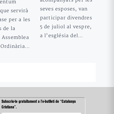
acompanyats per les
mentum
seves esposes, van
 que servirà
participar divendres
se per a les
5 de juliol al vespre,
 de la
a l’església del…
 Assemblea
 Ordinària…
Subscriu-te gratuïtament a l’e-butlletí de “Catalunya
Cristiana”.