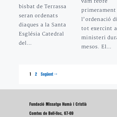
vam rebre
bisbat de Terrassa
primerament
seran ordenats
l’ordenació d
diaques a la Santa
tot exercint 
Església Catedral
ministeri dur
del…
mesos. El…
Pàgina
Pàgina
1
→
2
Següent
Fundació Missatge Humà i Cristià
Comtes de Bell-lloc, 67-69