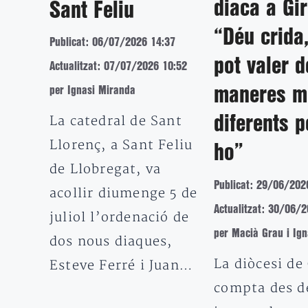
diaca a Gi
Sant Feliu
“Déu crida,
Publicat: 06/07/2026 14:37
pot valer d
Actualitzat: 07/07/2026 10:52
maneres m
per Ignasi Miranda
La catedral de Sant
diferents p
Llorenç, a Sant Feliu
ho”
de Llobregat, va
Publicat: 29/06/202
acollir diumenge 5 de
Actualitzat: 30/06/
juliol l’ordenació de
per Macià Grau i Ig
dos nous diaques,
La diòcesi de
Esteve Ferré i Juan…
compta des de