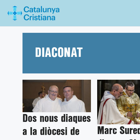
Vés
al
contingut
DIACONAT
Dos nous diaques
Marc Sure
a la diòcesi de