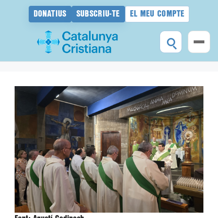
DONATIUS
SUBSCRIU-TE
EL MEU COMPTE
Vés
al
contingut