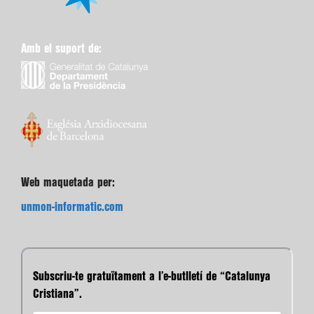
Amb el suport de:
Web maquetada per:
unmon-informatic.com
Subscriu-te gratuïtament a l’e-butlletí de “Catalunya
Cristiana”.