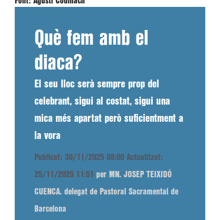
Font:
Agustí Codinach
Què fem amb el
diaca?
El seu lloc serà sempre prop del
celebrant, sigui al costat, sigui una
mica més apartat però suficientment a
la vora
Publicat: 30/11/2025 08:00
Actualitzat:
25/11/2025 11:51
per MN. JOSEP TEIXIDÓ
CUENCA. delegat de Pastoral Sacramental de
Barcelona