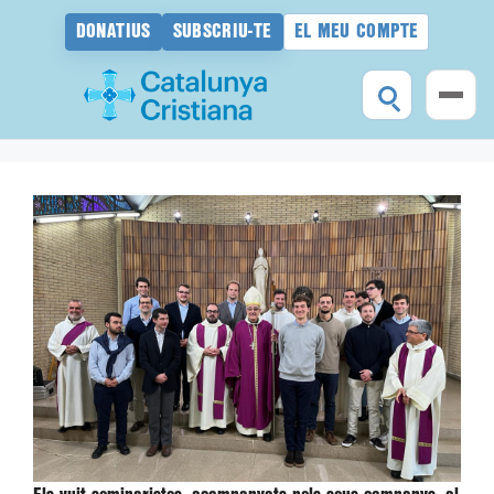
DONATIUS
SUBSCRIU-TE
EL MEU COMPTE
Vés
al
contingut