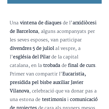
Una
vintena de diaques
de l’
arxidiòcesi
de Barcelona
, alguns acompanyats per
les seves esposes, van participar
divendres 5 de juliol
al vespre, a
l’
església del Pilar
de la capital
catalana, en la
trobada
de
final de curs
.
Primer van compartir l’
Eucaristia,
presidida pel bisbe auxiliar Javier
Vilanova
, celebració que va donar pas a
una estona de
testimonis
i
comunicació
de projectes
de cara als propers mesos.