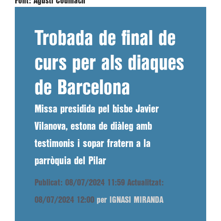
Font:
Agustí Codinach
Trobada de final de
curs per als diaques
de Barcelona
Missa presidida pel bisbe Javier
Vilanova, estona de diàleg amb
testimonis i sopar fratern a la
parròquia del Pilar
Publicat: 08/07/2024 11:59
Actualitzat:
08/07/2024 12:00
per IGNASI MIRANDA