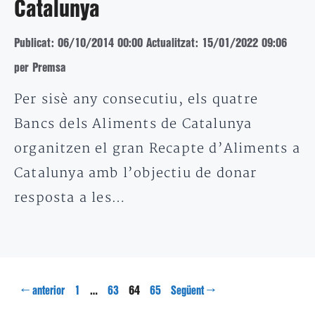
Catalunya
Publicat: 06/10/2014 00:00
Actualitzat: 15/01/2022 09:06
per Premsa
Per sisè any consecutiu, els quatre
Bancs dels Aliments de Catalunya
organitzen el gran Recapte d’Aliments a
Catalunya amb l’objectiu de donar
resposta a les…
Pàgina
Pàgina
Pàgina
Pàgina
←
…
64
→
anterior
1
63
65
Següent