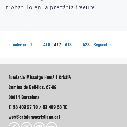
trobar-lo en la pregària i veure…
Pàgina
Pàgina
Pàgina
Pàgina
Pàgina
←
…
417
…
→
anterior
1
416
418
528
Següent
Fundació Missatge Humà i Cristià
Comtes de Bell-lloc, 67-69
08014 Barcelona
T. 93 409 27 70 / 93 409 28 10
web@catalunyacristiana.cat