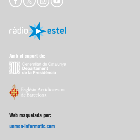
Amb el suport de:
Web maquetada per:
unmon-informatic.com