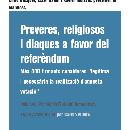
Cinto Busquet, Ester Gatell i Xavier Morlans presenten el
manifest.
Preveres, religiosos
i diaques a favor del
referèndum
Més 400 firmants consideren "legítima
i necessària la realització d’aquesta
votació"
Publicat: 22/09/2017 00:00
Actualitzat:
15/01/2022 09:14
per Carme Munté