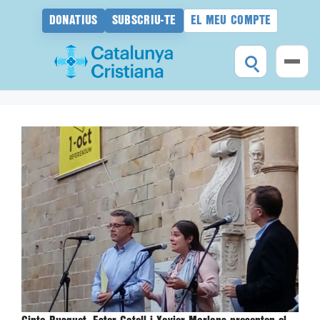
DONATIUS
SUBSCRIU-TE
EL MEU COMPTE
Vés
al
contingut