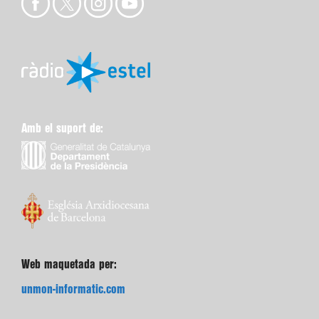
Amb el suport de:
Web maquetada per:
unmon-informatic.com