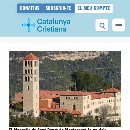
DONATIUS
SUBSCRIU-TE
EL MEU COMPTE
Vés
al
contingut