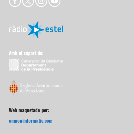
Amb el suport de:
Web maquetada per:
unmon-informatic.com