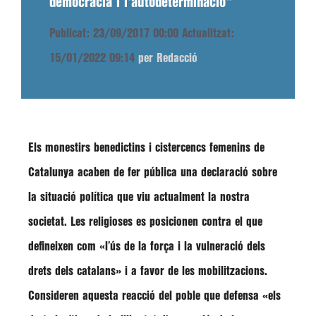
democràcia i l'autodeterminació"
Publicat: 23/09/2017 00:00
Actualitzat:
15/01/2022 09:14
per Redacció
Els monestirs benedictins i cistercencs femenins de
Catalunya acaben de fer pública una declaració sobre
la situació política que viu actualment la nostra
societat. Les religioses es posicionen contra el que
defineixen com
«l’ús de la força i la vulneració dels
drets dels catalans»
i a favor de les mobilitzacions.
Consideren aquesta reacció del poble que defensa
«els