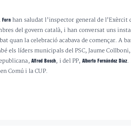
i
han saludat l’inspector general de l’Exèrcit d
Forn
membres del govern català, i han conversat uns in
ibat quan la celebració acabava de començar
.
A ba
mbé els líders municipals del PSC, Jaume Collboni
epublicana,
, i del PP,
.
Alfred Bosch
Alberto Fernández Díaz
 en Comú i la CUP.