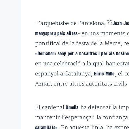
L’arquebisbe de Barcelona, ??
Joan Jo
en uns moments que
menyspreu pels altres»
pontifical de la festa de la Mercè, ce
«Demanem seny per a nosaltres i per als nostres 
en una celebració a la qual han esta
espanyol a Catalunya,
,
el c
Enric Millo
Aznar, entre altres autoritats civils 
El cardenal
h
a defensat la im
Omella
mantenir l’esperança i la confiança
. En aquesta línia, ha expr
calamitats»