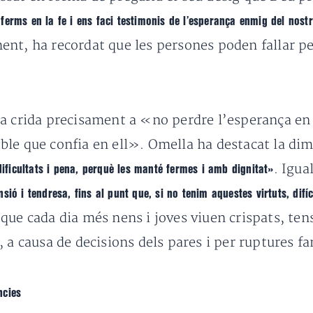
erms en la fe i ens faci testimonis de l’esperança enmig del nostr
ent, ha recordat que les persones poden fallar p
na crida precisament a «no perdre l’esperança e
ble que confia en ell». Omella ha destacat la d
. Igu
dificultats i pena,
perquè les manté fermes i amb dignitat»
sió i tendresa, fins al punt que, si no tenim aquestes virtuts, di
que cada dia més nens i joves viuen crispats,
ten
 a causa de decisions dels pares i per ruptures fa
ncies