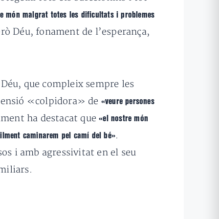
e món malgrat totes les dificultats i problemes
erò
Déu, fonament de l’esperança,
n Déu, que compleix sempre les
imensió «colpidora» de
«veure persones
alment ha destacat que
«el nostre món
.
fícilment caminarem pel camí del bé»
sos i amb agressivitat en el seu
miliars.