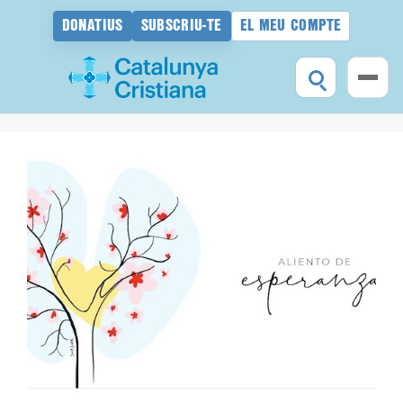
DONATIUS
SUBSCRIU-TE
EL MEU COMPTE
Vés
al
contingut