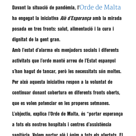
Orde de Malta
Davant la situació de pandèmia, l’
ha engegat la
iniciativa
Alè d’Esperança
amb la mirada
posada en tres fronts:
salut, alimentació i la cura i
dignitat de la gent gran
.
Amb l’estat d’alarma els menjadors socials i diferents
activitats que l’orde manté arreu de l’Estat espanyol
s’han hagut de tancar, però les
necessitats
són moltes.
Per això aquesta iniciativa respon a la voluntat de
continuar donant
cobertura
en
diferents fronts
oberts,
que es volen potenciar en les properes setmanes.
L’objectiu, explica l’Orde de Malta, és “
portar esperança
a tots els nostres hospitals i centres d’assistència
sanitària. Volem portar
alè i ànim
a tots els afectats. El