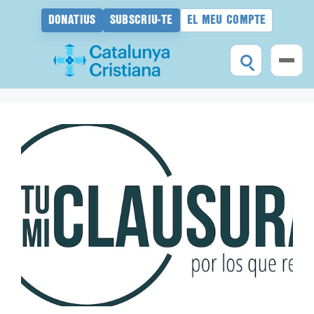
DONATIUS
SUBSCRIU-TE
EL MEU COMPTE
Vés
al
contingut