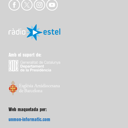
Amb el suport de:
Web maquetada per:
unmon-informatic.com