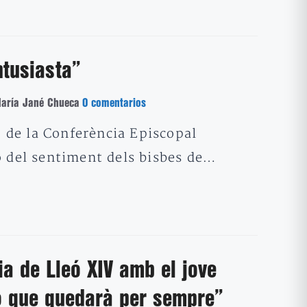
ntusiasta”
aría Jané Chueca
0 comentarios
 de la Conferència Episcopal
ò del sentiment dels bisbes de…
ia de Lleó XIV amb el jove
ó que quedarà per sempre”