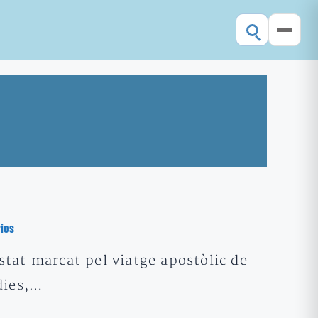
ios
tat marcat pel viatge apostòlic de
dies,…