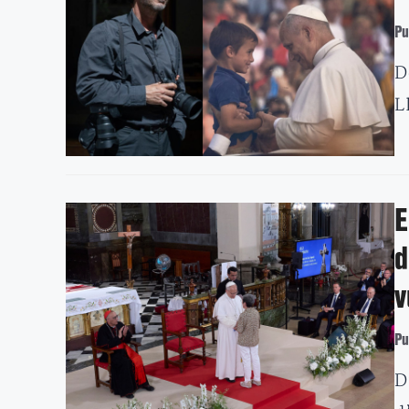
Pu
D
L
E
d
v
Pu
D