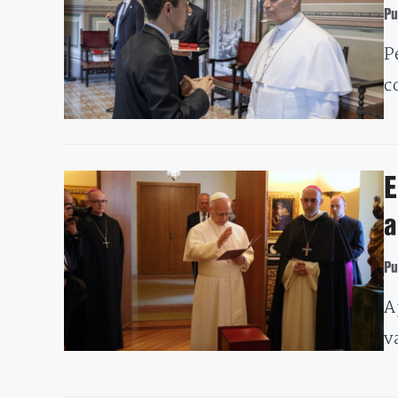
Pu
P
c
E
a
Pu
A
v