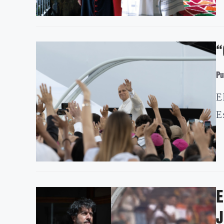
“
Pu
E
E
E
J