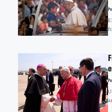
Pu
E
f
F
e
Pu
U
a