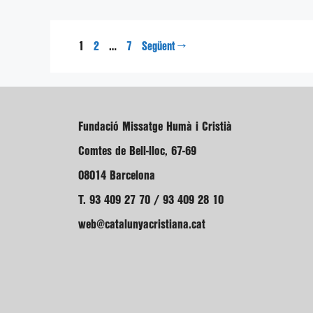
Pàgina
Pàgina
Pàgina
1
…
→
2
7
Següent
Fundació Missatge Humà i Cristià
Comtes de Bell-lloc, 67-69
08014 Barcelona
T. 93 409 27 70 / 93 409 28 10
web@catalunyacristiana.cat