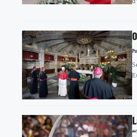
d
O
Pu
S
E
L
“