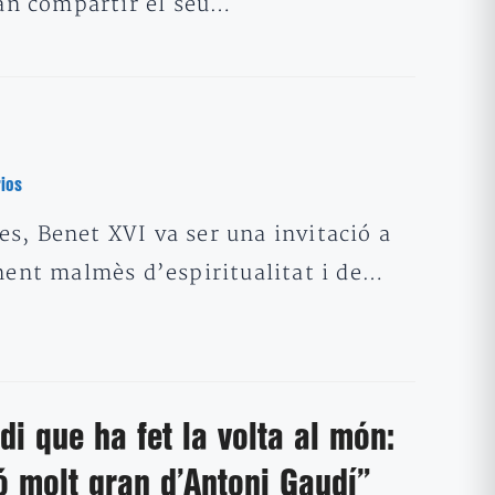
van compartir el seu…
ios
s, Benet XVI va ser una invitació a
inent malmès d’espiritualitat i de…
di que ha fet la volta al món:
ó molt gran d’Antoni Gaudí”