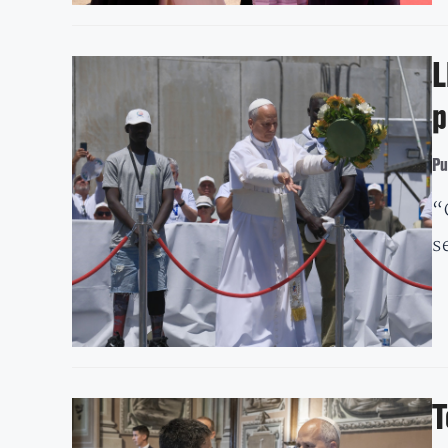
L
p
Pu
“
s
T