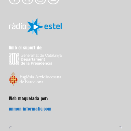
Amb el suport de:
Web maquetada per:
unmon-informatic.com