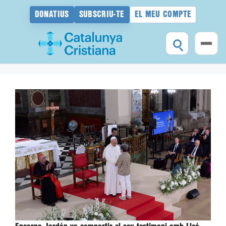
DONATIUS
SUBSCRIU-TE
EL MEU COMPTE
Vés
al
contingut