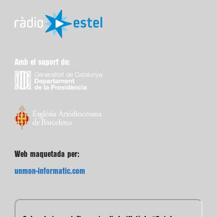
Amb el suport de:
Web maquetada per:
unmon-informatic.com