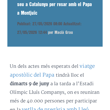
seu a Catalunya per resar amb el Papa
a Montjuïc
Publicat: 27/05/2026 08:00
Actualitzat:
27/05/2026 12:44
per Macià Grau
viatge
Un dels actes més esperats del
apostòlic del Papa
tindrà lloc el
dimarts 9 de juny
a la tarda a l’Estadi
Olímpic Lluís Companys, on es reuniran
més de 40.000 persones per participar
vetlla de pregària amb Lleó
en la