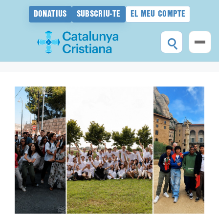
DONATIUS
SUBSCRIU-TE
EL MEU COMPTE
Vés
al
contingut