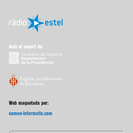
Amb el suport de:
Web maquetada per:
unmon-informatic.com