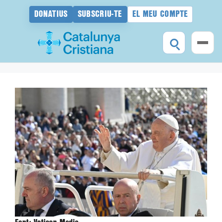
DONATIUS
SUBSCRIU-TE
EL MEU COMPTE
Vés
al
contingut