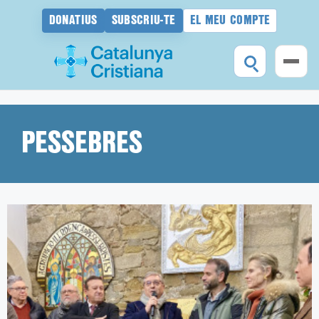
DONATIUS
SUBSCRIU-TE
EL MEU COMPTE
Vés
al
contingut
PESSEBRES