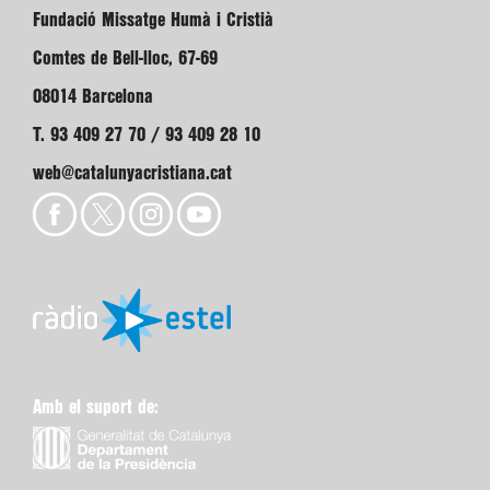
Fundació Missatge Humà i Cristià
Comtes de Bell-lloc, 67-69
08014 Barcelona
T. 93 409 27 70 / 93 409 28 10
web@catalunyacristiana.cat
Amb el suport de: