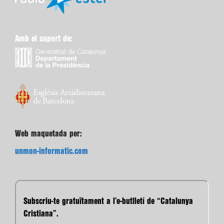
Amb el suport de:
Web maquetada per:
unmon-informatic.com
Subscriu-te gratuïtament a l’e-butlletí de “Catalunya
Cristiana”.