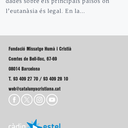
dades sobre els principals països on
l’eutanàsia és legal. En la…
Fundació Missatge Humà i Cristià
Comtes de Bell-lloc, 67-69
08014 Barcelona
T. 93 409 27 70 / 93 409 28 10
web@catalunyacristiana.cat