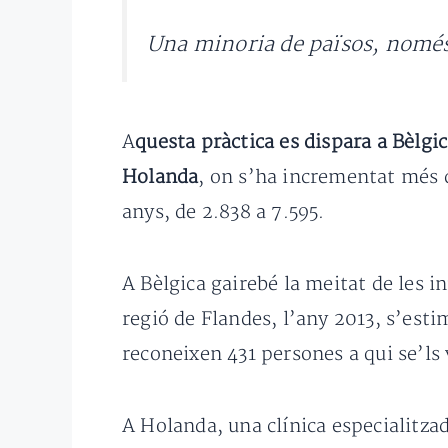
Una minoria de països, només 
A
questa pràctica es dispara a Bèlgi
Holanda
, on s’ha incrementat més d
anys, de 2.838 a 7.595.
A Bèlgica gairebé la meitat de les i
regió de Flandes, l’any 2013, s’esti
reconeixen 431 persones a qui se’ls
A Holanda, una clínica especialitza