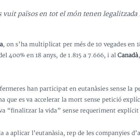
vuit països en tot el món tenen legalitzada 
ca
, on s’ha multiplicat per més de 10 vegades en 1
el 400% en 18 anys, de 1.815 a 7.666, i al
Canadà
nfermeres han participat en eutanàsies sense la pet
ma que es va accelerar la mort sense petició explí
 va “finalitzar la vida” sense requeriment explíci
da a aplicar l’eutanàsia, rep de les companyies d