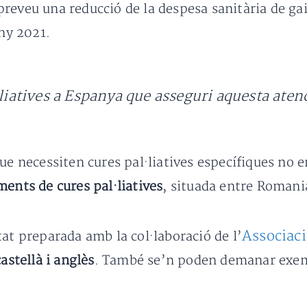
reveu una reducció de la despesa sanitària de ga
’any 2021.
·liatives a Espanya que asseguri aquesta ate
que necessiten cures pal·liatives específiques no
ments de cures pal·liatives
, situada entre Roman
Associaci
at preparada amb la col·laboració de l’
castellà i anglès
. També se’n poden demanar exemp