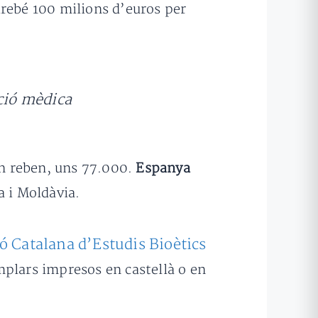
irebé 100 milions d’euros per
nció mèdica
 en reben, uns 77.000.
Espanya
ia i Moldàvia.
ó Catalana d’Estudis Bioètics
lars impresos en castellà o en