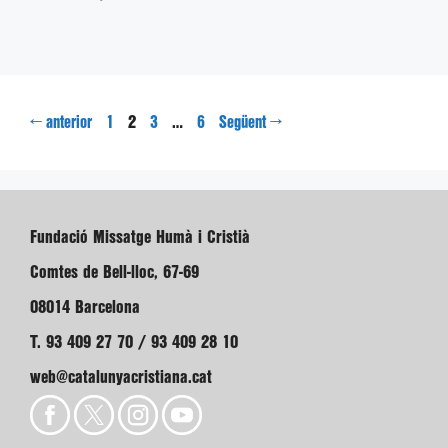
Pàgina
Pàgina
Pàgina
Pàgina
←
2
…
→
anterior
1
3
6
Següent
Fundació Missatge Humà i Cristià
Comtes de Bell-lloc, 67-69
08014 Barcelona
T. 93 409 27 70 / 93 409 28 10
web@catalunyacristiana.cat