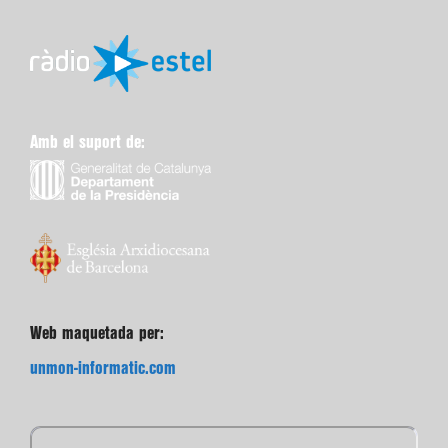
Amb el suport de:
Web maquetada per:
unmon-informatic.com