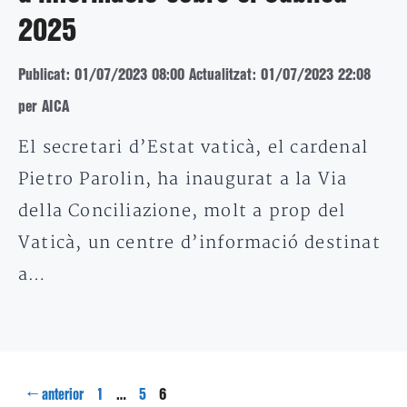
2025
Publicat: 01/07/2023 08:00
Actualitzat: 01/07/2023 22:08
per AICA
El secretari d’Estat vaticà, el cardenal
Pietro Parolin, ha inaugurat a la Via
della Conciliazione, molt a prop del
Vaticà, un centre d’informació destinat
a…
Pàgina
Pàgina
Pàgina
←
…
6
anterior
1
5