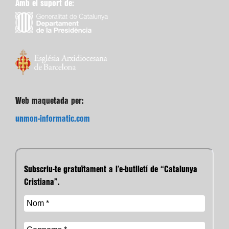
Amb el suport de:
Web maquetada per:
unmon-informatic.com
Subscriu-te gratuïtament a l’e-butlletí de “Catalunya
Cristiana”.