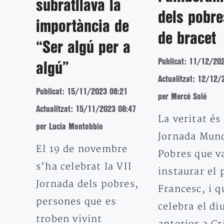
subratllava la
dels pobre
importància de
de bracet
“Ser algú per a
Publicat: 11/12/20
algú”
Actualitzat: 12/12/
Publicat: 15/11/2023 08:21
per Mercè Solé
Actualitzat: 15/11/2023 08:47
La veritat és
per Lucia Montobbio
Jornada Mund
El 19 de novembre
Pobres que v
s’ha celebrat la VII
instaurar el 
Jornada dels pobres,
Francesc, i q
persones que es
celebra el d
troben vivint