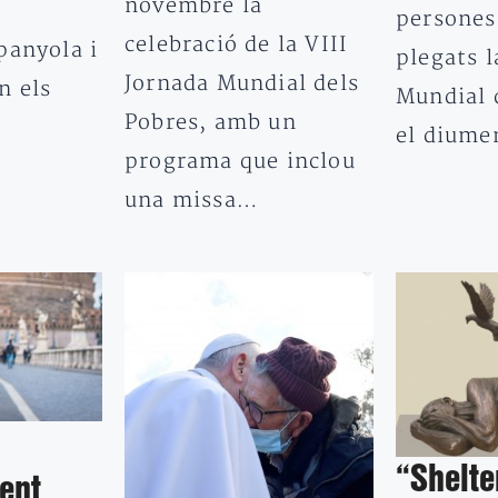
novembre la
persones
celebració de la VIII
panyola i
plegats l
Jornada Mundial dels
n els
Mundial 
Pobres, amb un
el diume
programa que inclou
una missa…
“Shelte
ment