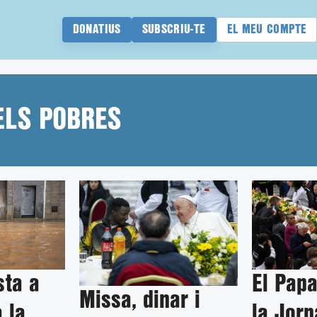
DONATIUS
SUBSCRIU-TE
EL MEU COMPTE
ELS POBRES
sta a
El Papa
Missa, dinar i
 la
la Jor