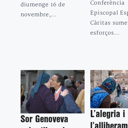
Conferència
diumenge 16 de
Episcopal Es
novembre,…
Càritas sume
esforços…
L’alegria i
Sor Genoveva
l’allibera