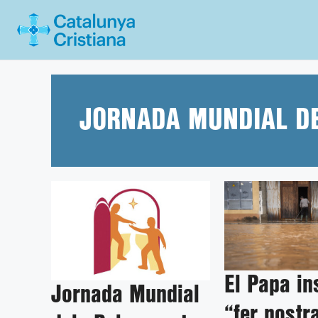
Vés
al
contingut
JORNADA MUNDIAL D
El Papa in
Jornada Mundial
“fer nostra