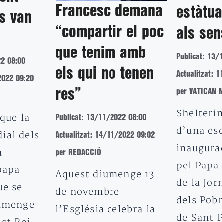
Francesc demana
estàtu
s van
“compartir el poc
als sen
que tenim amb
Publicat: 13/
22 08:00
els qui no tenen
Actualitzat: 
2022 09:20
res”
per VATICAN 
Shelterin
 que la
Publicat: 13/11/2022 08:00
d’una es
ial dels
Actualitzat: 14/11/2022 09:02
inaugura
a
per REDACCIÓ
pel Papa
papa
Aquest diumenge 13
de la Jo
ue se
de novembre
dels Pobr
iumenge
l’Església celebra la
de Sant 