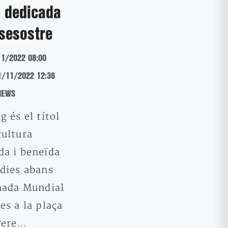
a dedicada
sesostre
11/2022 08:00
11/11/2022 12:36
NEWS
g és el títol
cultura
da i beneïda
 dies abans
rnada Mundial
es a la plaça
Pere…