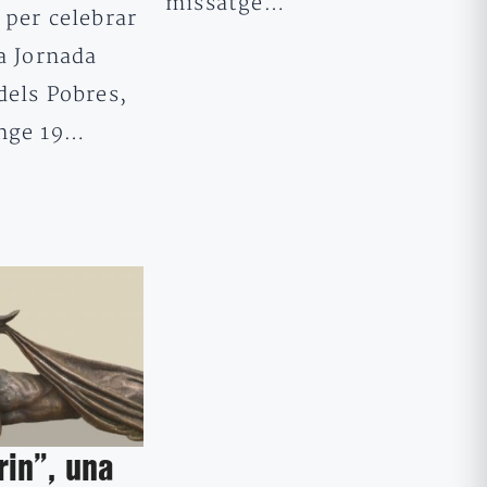
missatge…
 per celebrar
a Jornada
dels Pobres,
nge 19…
rin”, una