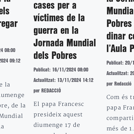
cases per a
els
Mundia
víctimes de la
regar
Pobres
guerra en la
dinar c
Jornada Mundial
l’Aula 
24 08:00
dels Pobres
2024 09:12
Publicat: 20/
Publicat: 16/11/2024 08:00
Actualitzat: 
Actualitzat: 13/11/2024 14:12
e la
per Redacció
per REDACCIÓ
diumenge
Com és tr
El papa Francesc
re, de la
papa Fra
presideix aquest
 Mundial
comparti
diumenge 17 de
la
més de 1