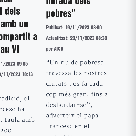
mirada dels
l dels
pobres”
 amb un
Publicat: 19/11/2023 08:00
ompartit a
Actualitzat: 20/11/2023 08:38
Pau VI
per AICA
“Un riu de pobresa
11/2023 09:05
travessa les nostres
20/11/2023 10:13
ciutats i es fa cada
cop més gran, fins a
adició, el
desbordar-se”,
ncesc ha
adverteix el papa
t taula amb
Francesc en el
.200