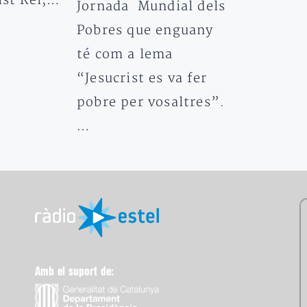
ist Rei,…
Jornada Mundial dels
Pobres que enguany
té com a lema
“Jesucrist es va fer
pobre per vosaltres”.
…
Amb el suport de: