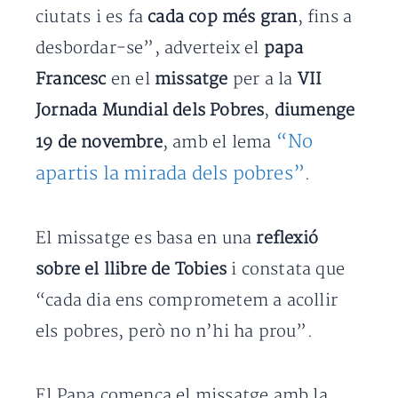
ciutats i es fa
cada cop més gran
, fins a
desbordar-se”, adverteix el
papa
Francesc
en el
missatge
per a la
VII
Jornada Mundial dels Pobres
,
diumenge
“No
19 de novembre
, amb el lema
apartis la mirada dels pobres”
.
El missatge es basa en una
reflexió
sobre el llibre de Tobies
i constata que
“cada dia ens comprometem a acollir
els pobres, però no n’hi ha prou”.
El Papa comença el missatge amb la