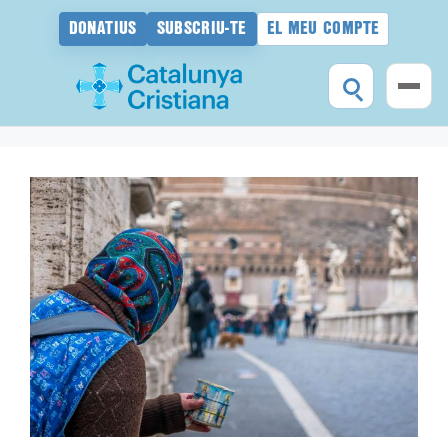
DONATIUS
SUBSCRIU-TE
EL MEU COMPTE
Vés
al
contingut