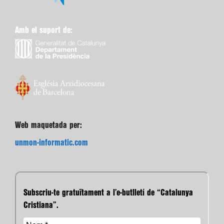
Amb el suport de:
Web maquetada per:
unmon-informatic.com
Subscriu-te gratuïtament a l’e-butlletí de “Catalunya
Cristiana”.