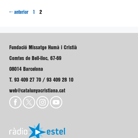
Pàgina
Pàgina
←
2
anterior
1
Fundació Missatge Humà i Cristià
Comtes de Bell-lloc, 67-69
08014 Barcelona
T. 93 409 27 70 / 93 409 28 10
web@catalunyacristiana.cat