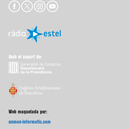
Amb el suport de:
Web maquetada per:
unmon-informatic.com