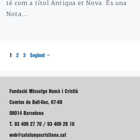
té com a títol Antiqua et Nova. És una
Nota…
Pàgina
Pàgina
Pàgina
1
→
2
3
Següent
Fundació Missatge Humà i Cristià
Comtes de Bell-lloc, 67-69
08014 Barcelona
T. 93 409 27 70 / 93 409 28 10
web@catalunyacristiana.cat