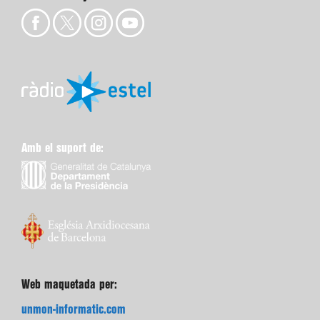
Amb el suport de:
Web maquetada per:
unmon-informatic.com