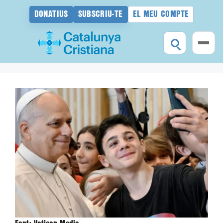
DONATIUS
SUBSCRIU-TE
EL MEU COMPTE
Vés
al
contingut