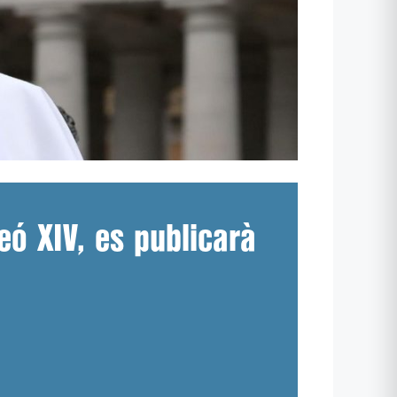
eó XIV, es publicarà