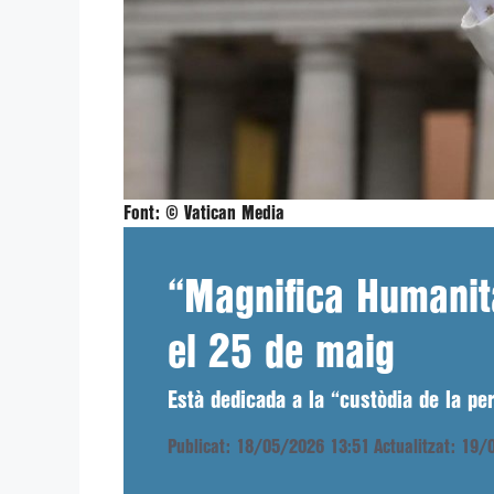
Font:
© Vatican Media
“Magnifica Humanita
el 25 de maig
Està dedicada a la “custòdia de la per
Publicat: 18/05/2026 13:51
Actualitzat: 19