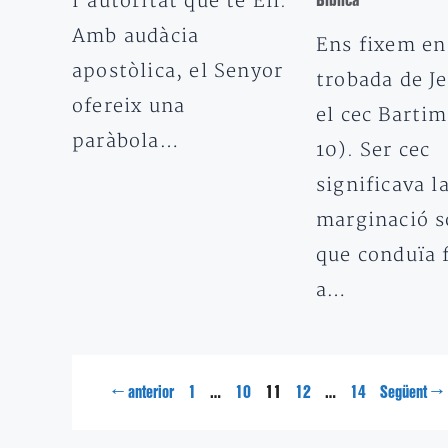
l’autoritat que té Ell.
Bíblica
Amb audàcia
Ens fixem en
apostòlica, el Senyor
trobada de J
ofereix una
el cec Barti
paràbola…
10). Ser cec
significava l
marginació s
que conduïa f
a…
Pàgina
Pàgina
Pàgina
Pàgina
Pàgina
←
…
11
…
→
anterior
1
10
12
14
Següent