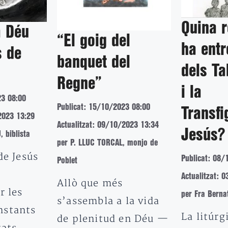
Quina r
a Déu
“El goig del
ha entr
s de
banquet del
dels Ta
Regne”
i la
23 08:00
Publicat: 15/10/2023 08:00
Transfi
2023 13:29
Actualitzat: 09/10/2023 13:34
Jesús?
 biblista
per P. LLUC TORCAL, monjo de
de Jesús
Publicat: 08/
Poblet
Actualitzat: 
Allò que més
r les
per Fra Berna
s’assembla a la vida
nstants
La litúrg
de plenitud en Déu —