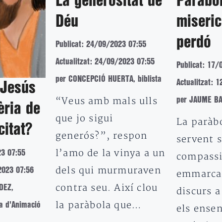
La generositat de
Paràbol
Déu
miseric
perdó
Publicat: 24/09/2023 07:55
Actualitzat: 24/09/2023 07:55
Publicat: 17/
per CONCEPCIÓ HUERTA, biblista
Actualitzat: 
 Jesús
“Veus amb mals ulls
per JAUME BAL
èria de
que jo sigui
La paràb
citat?
generós?”, respon
servent 
l’amo de la vinya a un
23 07:55
compassi
dels qui murmuraven
2023 07:56
emmarcad
contra seu. Així clou
DEZ,
discurs a
la paràbola que…
a d'Animació
els ense