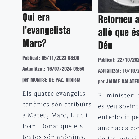
Qui era
Retorneu 
l’evangelista
allò que é
Marc?
Déu
Publicat: 05/11/2023 08:00
Publicat: 22/10/20
Actualitzat: 16/07/2024 09:50
Actualitzat: 16/10/
per MONTSE DE PAZ, biblista
per JAUME BALATEU,
Els quatre evangelis
El ministeri 
canònics són atribuïts
es veu sovint
a Mateu, Marc, Lluc i
enterbolit pe
Joan. Donat que els
amenaces co
textos són anònims,