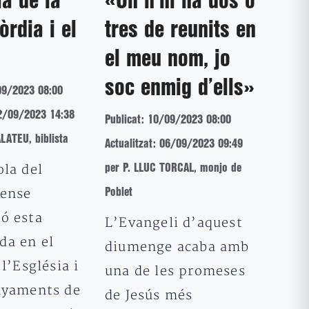
a de la
«On n’hi ha dos o
òrdia i el
tres de reunits en
el meu nom, jo
soc enmig d’ells»
09/2023 08:00
12/09/2023 14:38
Publicat: 10/09/2023 08:00
ATEU, biblista
Actualitzat: 06/09/2023 09:49
ola del
per P. LLUC TORCAL, monjo de
sense
Poblet
ó esta
L’Evangeli d’aquest
a en el
diumenge acaba amb
 l’Església i
una de les promeses
nyaments de
de Jesús més