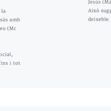
Jesús (M
Això sugg
 la
deixebl
esús amb
meu (Mc
a
ocial,
ins i tot