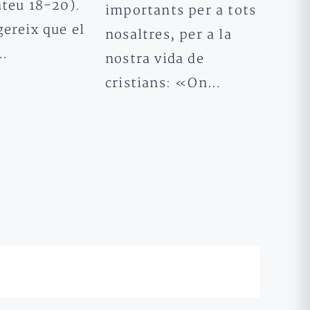
ateu 18-20).
importants per a tots
ereix que el
nosaltres, per a la
e…
nostra vida de
cristians: «On…