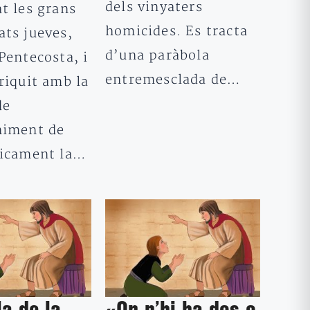
dels vinyaters
t les grans
homicides. Es tracta
ats jueves,
d’una paràbola
Pentecosta, i
entremesclada de…
riquit amb la
de
niment de
nicament la…