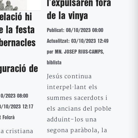
l’expulsaren fora
de la vinya
elació hi
e la festa
Publicat: 08/10/2023 08:00
bernacles
Actualitzat: 03/10/2023 12:49
per MN. JOSEP RIUS-CAMPS,
biblista
guració de
Jesús continua
interpel·lant els
10/2023 08:00
summes sacerdots i
03/10/2023 12:17
els ancians del poble
t Folcrà
adduint-los una
segona paràbola, la
ia cristiana