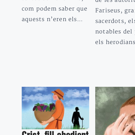
de les autori
com podem saber que
Fariseus, gr
aquests n’eren els…
sacerdots, el
notables del 
els herodia