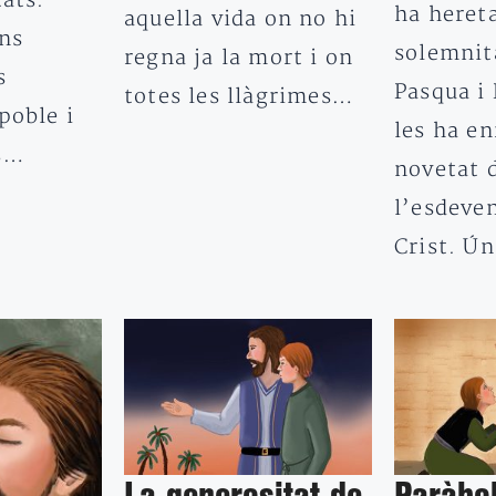
tats.
ha hereta
aquella vida on no hi
ans
solemnit
regna ja la mort i on
s
Pasqua i 
totes les llàgrimes…
poble i
les ha en
ns…
novetat 
l’esdeve
Crist. Ú