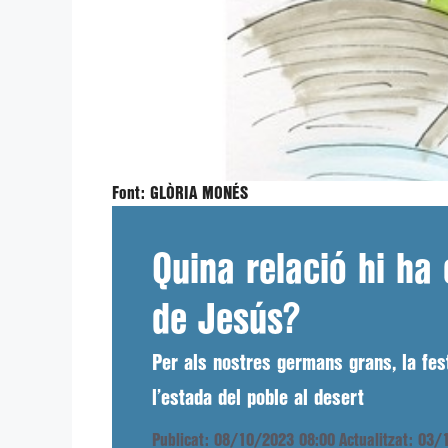
Font:
GLÒRIA MONÉS
Quina relació hi ha 
de Jesús?
Per als nostres germans grans, la fest
l’estada del poble al desert
Publicat: 08/10/2023 08:00
Actualitzat: 03