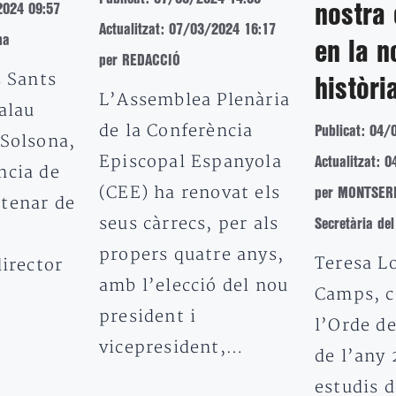
2024 09:57
nostra 
Actualitzat: 07/03/2024 16:17
na
en la n
per REDACCIÓ
s Sants
històri
L’Assemblea Plenària
alau
de la Conferència
Publicat: 04/
 Solsona,
Episcopal Espanyola
Actualitzat: 
ncia de
(CEE) ha renovat els
per MONTSER
tenar de
seus càrrecs, per als
Secretària de
propers quatre anys,
Teresa L
director
amb l’elecció del nou
Camps, c
president i
l’Orde d
vicepresident,…
de l’any 
estudis d