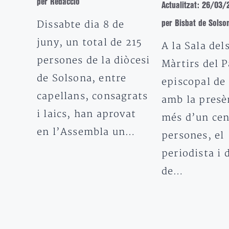
per Redacció
Actualitzat: 26/03/
Dissabte dia 8 de
per Bisbat de Solso
juny, un total de 215
A la Sala del
persones de la diòcesi
Màrtirs del P
de Solsona, entre
episcopal de
capellans, consagrats
amb la presè
i laics, han aprovat
més d’un cen
en l’Assembla un…
persones, el
periodista i 
de…