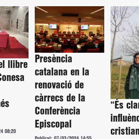
Presència
l llibre
catalana en la
Conesa
renovació de
càrrecs de la
més
“És cla
Conferència
influèn
Episcopal
cristia
24 08:20
Publicat: 07/03/2024 14:55