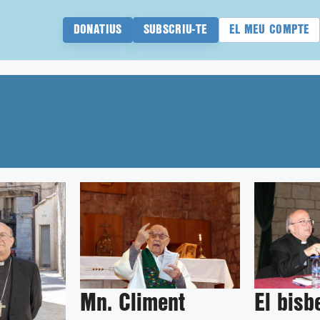
DONATIUS
SUBSCRIU-TE
EL MEU COMPTE
Mn. Climent
El bisb