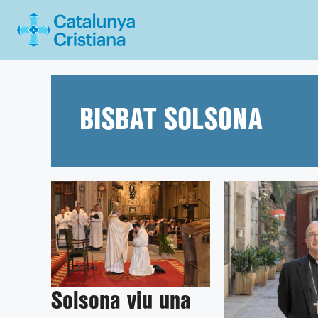
Vés
al
contingut
BISBAT SOLSONA
Solsona viu una