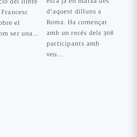
està ja en marxa des
ió del llibre
d’aquest dilluns a
 Francesc
Roma. Ha començat
obre el
amb un recés dels 368
Com ser una…
participants amb
veu…