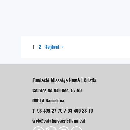
Pàgina
Pàgina
1
→
2
Següent
Fundació Missatge Humà i Cristià
Comtes de Bell-lloc, 67-69
08014 Barcelona
T. 93 409 27 70 / 93 409 28 10
web@catalunyacristiana.cat