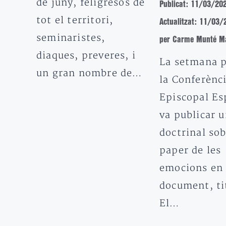
de juny, feligresos de
Publicat: 11/03/20
tot el territori,
Actualitzat: 11/03/
seminaristes,
per Carme Munté Ma
diaques, preveres, i
La setmana 
un gran nombre de…
la Conferènc
Episcopal Es
va publicar 
doctrinal sob
paper de les
emocions en l
document, ti
El…