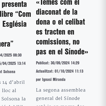
«Temes com el
 presenta
diaconat de la
llibre “Com
dona o el celibat
 Església
es tracten en
comissions, no
nera”
pas en el Sínode»
04/2025 08:30
Publicat: 30/09/2024 14:29
15/04/2025 13:14
Actualitzat: 01/10/2024 11:13
at Solsona
per Ignasi Miranda
s 14 d’abril
La segona assemblea
 lloc al
general del Sínode
 Solsona la