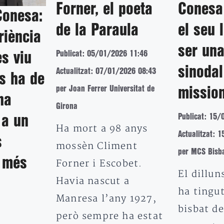
Forner, el poeta
Conesa
Conesa:
de la Paraula
el seu 
riència
ser una
Publicat: 05/01/2026 11:46
es viu
sinodal
Actualitzat: 07/01/2026 08:43
s ha de
per Joan Ferrer Universitat de
missio
na
Girona
Publicat: 15/
 a un
Ha mort a 98 anys
Actualitzat: 
s
mossèn Climent
per MCS Bisb
s més
Forner i Escobet.
El dillun
Havia nascut a
a
ha tingut
Manresa l’any 1927,
bisbat de
però sempre ha estat