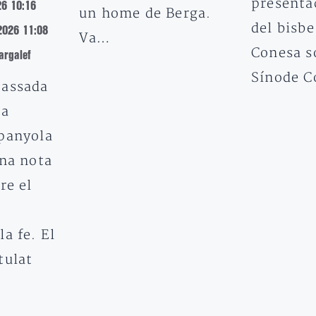
presentac
26 10:16
un home de Berga.
del bisbe
2026 11:08
Va…
Conesa s
rgalef
Sínode 
passada
ia
panyola
una nota
re el
a fe. El
tulat