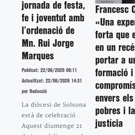
jornada de festa,
Francesc 
fe i joventut amb
«Una expe
l’ordenació de
forta que 
Mn. Rui Jorge
en un recé
Marques
portar a u
Publicat: 22/06/2026 08:11
formació i
Actualitzat: 22/06/2026 14:31
compromí
per Redacció
envers el
La diòcesi de Solsona
pobres i l
està de celebració.
justícia
Aquest diumenge 21