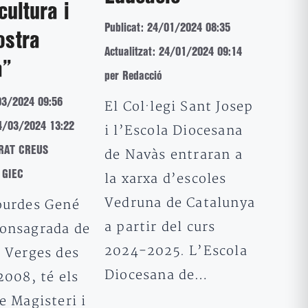
cultura i
Publicat: 24/01/2024 08:35
ostra
Actualitzat: 24/01/2024 09:14
a”
per Redacció
03/2024 09:56
El Col·legi Sant Josep
04/03/2024 13:22
i l’Escola Diocesana
RAT CREUS
de Navàs entraran a
l GIEC
la xarxa d’escoles
Vedruna de Catalunya
ourdes Gené
a partir del curs
onsagrada de
2024-2025. L’Escola
e Verges des
Diocesana de…
2008, té els
e Magisteri i