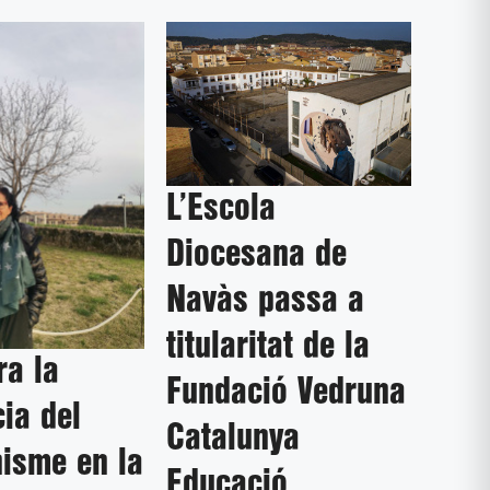
L’Escola
Diocesana de
Navàs passa a
titularitat de la
ra la
Fundació Vedruna
cia del
Catalunya
nisme en la
Educació