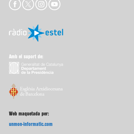
Amb el suport de:
Web maquetada per:
unmon-informatic.com