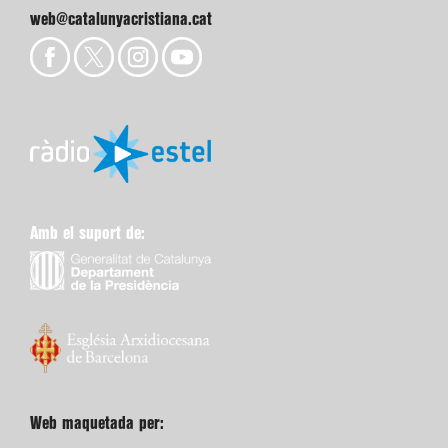
web@catalunyacristiana.cat
Amb el suport de:
Web maquetada per: