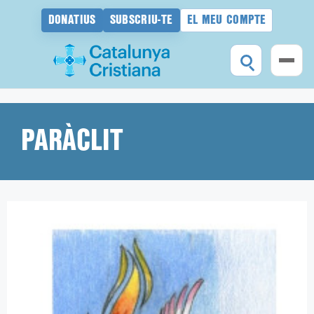
DONATIUS
SUBSCRIU-TE
EL MEU COMPTE
Vés
al
contingut
PARÀCLIT