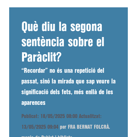
Què diu la segona
sentència sobre el
Paràclit?
“Recordar” no és una repetició del
passat, sinó la mirada que sap veure la
significació dels fets, més enllà de les
aparences
Publicat: 18/05/2025 08:00
Actualitzat:
13/05/2025 09:04
per FRA BERNAT FOLCRÀ.