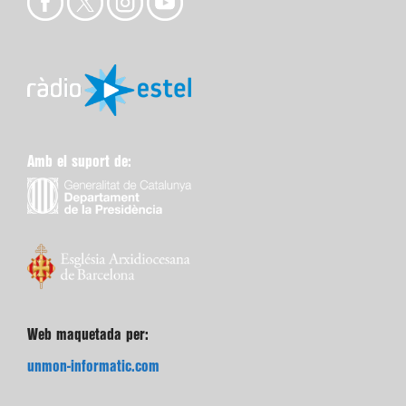
Amb el suport de:
Web maquetada per:
unmon-informatic.com