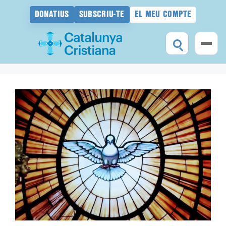
DONATIUS
SUBSCRIU-TE
EL MEU COMPTE
Vés
al
contingut